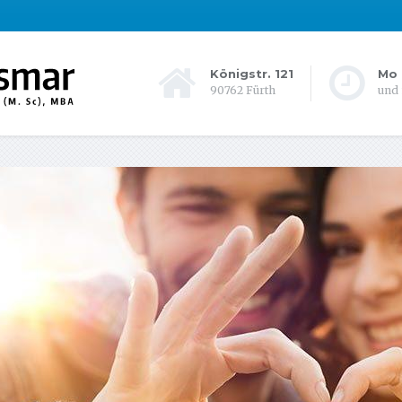
Königstr. 121
Mo 
90762 Fürth
und 